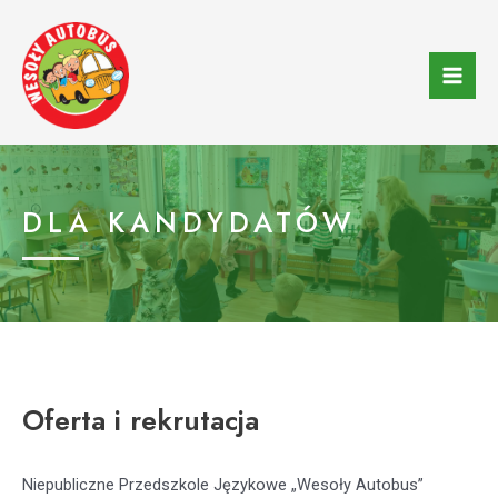
Skip
to
content
Mai
Men
DLA KANDYDATÓW
Oferta i rekrutacja
Niepubliczne Przedszkole Językowe „Wesoły Autobus”