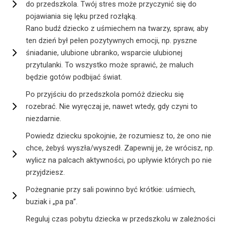
do przedszkola. Twój stres może przyczynić się do
pojawiania się lęku przed rozłąką.
Rano budź dziecko z uśmiechem na twarzy, spraw, aby
ten dzień był pełen pozytywnych emocji, np. pyszne
śniadanie, ulubione ubranko, wsparcie ulubionej
przytulanki. To wszystko może sprawić, że maluch
będzie gotów podbijać świat.
Po przyjściu do przedszkola pomóż dziecku się
rozebrać. Nie wyręczaj je, nawet wtedy, gdy czyni to
niezdarnie.
Powiedz dziecku spokojnie, że rozumiesz to, że ono nie
chce, żebyś wyszła/wyszedł. Zapewnij je, że wrócisz, np.
wylicz na palcach aktywności, po upływie których po nie
przyjdziesz.
Pożegnanie przy sali powinno być krótkie: uśmiech,
buziak i „pa pa”.
Reguluj czas pobytu dziecka w przedszkolu w zależności